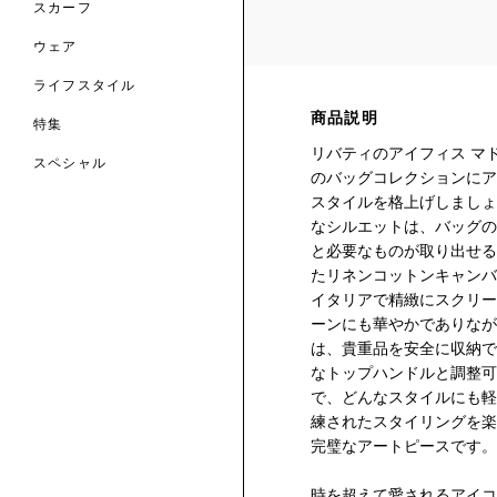
スカーフ
のファブリックス
ウェア
ライフスタイル
商品説明
特集
リバティのアイフィス マ
スペシャル
のバッグコレクションにア
スタイルを格上げしましょ
 TO LIBERTY
ARABLE ART
なシルエットは、バッグの
ERTY SCARVES
買う
買う
と必要なものが取り出せる
EVER IPHIS
 THERE BE
買う
ERTY
ERTY
たリネンコットンキャンバ
買う
CESSORIES
イタリアで精緻にスクリー
買う
買う
ーンにも華やかでありなが
は、貴重品を安全に収納で
6:
なトップハンドルと調整可
IGN.NATURE.ART.
で、どんなスタイルにも軽
買う
練されたスタイリングを楽
完璧なアートピースです。
時を超えて愛されるアイコ