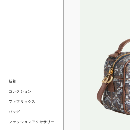
ンライン限定
ナル コレクション
ナル コレクション
ィス コレクション
ルコレクション
バッグ
ホルダー
スカーフ
新着
 ブランド
コレクション
クターコラボレーション
ダーバッグ
ル
コレクション
の新着
ナル コレクション
ニック・タナローン
ボディバッグ
のウェア
サリー
のスカーフ
ファブリックス
の コレクション
チャー・セレクション
のバッグ
のファッションアクセサリー
バッグ
ファッションアクセサリー
トマテリアル