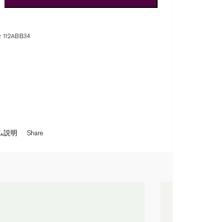
:
112ABB34
ム説明
Share