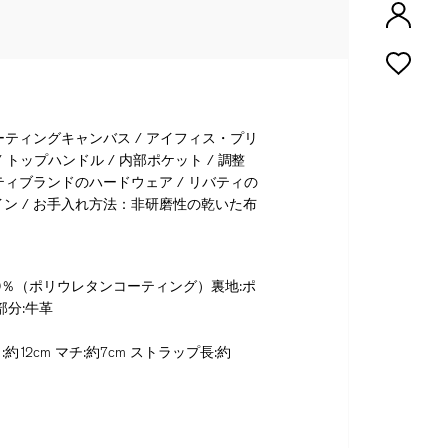
ーティングキャンバス / アイフィス・プリ
/ トップハンドル / 内部ポケット / 調整
ティブランドのハードウェア / リバティの
ン / お手入れ方法：非研磨性の乾いた布
麻50％（ポリウレタンコーティング）裏地:ポ
部分:牛革
さ:約12cm マチ:約7cm ストラップ長:約