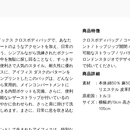
商品特徴
ドックス クロスボディバッグで、あなた
クロスボディバッグ / コ
ートのようなアクセントを加え、日常の
ント / トップジップ開閉 
う。シンプルながら洗練されたボクシー
可能なストラップ / リバ
中を無駄に探し回ることなく、すっきり
ロンドンスタジオでデザイ
便利さで人気のスタイル。耐久性に優れ
で拭いてください。
スに、アイフィス ダスクのパターンを
商品詳細
ンプリントしたこのバッグは、どんなシ
素材
：
本体:綿50％ 
ら実用的。メインコンパートメントに
リエステル 皮革
きる内部ポケットも完備。さらに、便利
原産国
：
トルコ
能なレザーストラップが付いているの
サイズ
：
横幅:約19cm 高
やかに合わせられ、さっと肩に掛けて洗
105cm
しめます。まさに、日常に息を吹き込む
ンとして生まれたアイフィスは、特別な