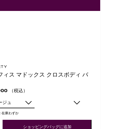
RTY
フィス マドックス クロスボディ バ
（税込）
900
ージュ
:
在庫わずか
ショッピングバッグに追加