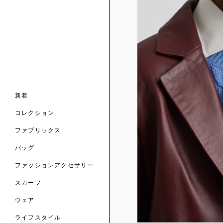
ンライン限定
ナル コレクション
ナル コレクション
ィス コレクション
ルコレクション
バッグ
ホルダー
スカーフ
新着
 ブランド
コレクション
クターコラボレーション
ダーバッグ
ル
コレクション
の新着
ナル コレクション
ニック・タナローン
ボディバッグ
のウェア
サリー
のスカーフ
ファブリックス
の コレクション
チャー・セレクション
のバッグ
のファッションアクセサリー
バッグ
ファッションアクセサリー
トマテリアル
スカーフ
のファブリックス
ウェア
ライフスタイル