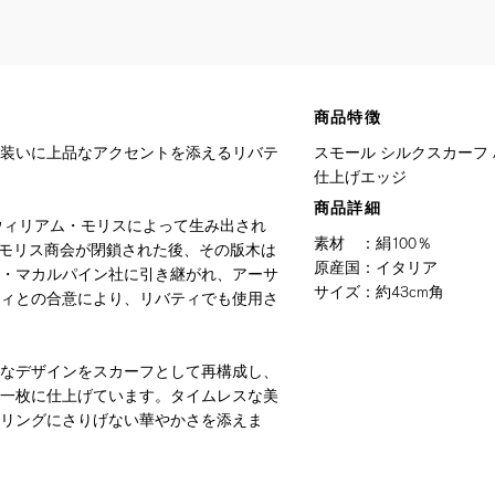
商品特徴
装いに上品なアクセントを添えるリバテ
スモール シルクスカーフ /
仕上げエッジ
商品詳細
にウィリアム・モリスによって生み出され
素材
：
絹100％
年にモリス商会が閉鎖された後、その版木は
原産国
：
イタリア
・マカルパイン社に引き継がれ、アーサ
サイズ
：
約43cm角
ィとの合意により、リバティでも使用さ
なデザインをスカーフとして再構成し、
一枚に仕上げています。タイムレスな美
リングにさりげない華やかさを添えま