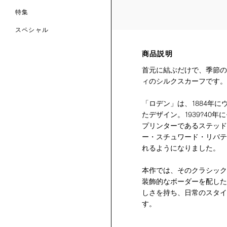
特集
スペシャル
 TO LIBERTY
ARABLE ART
商品説明
ERTY SCARVES
買う
買う
首元に結ぶだけで、季節の
EVER IPHIS
 THERE BE
買う
ERTY
ERTY
ィのシルクスカーフです。
買う
CESSORIES
買う
買う
「ロデン」は、1884年
たデザイン。1939?40
6:
プリンターであるステッド
IGN.NATURE.ART.
ー・スチュワード・リバテ
買う
れるようになりました。
本作では、そのクラシック
装飾的なボーダーを配した
しさを持ち、日常のスタイ
す。