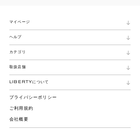
マイページ
マイページ
ヘルプ
ロイヤリティプログラム
パスワード再設定
お知らせ
ショッピングバッグ
カテゴリ
お問い合わせ
よくあるご質問
新着
ご利用ガイド
取扱店舗
コレクション
特定商取引に基づく表記
ファブリックス
リバティ ブランド
バッグ
LIBERTYについて
リバティ・ファブリックス
ファッションアクセサリー
リバティの遺産
スカーフ
プライバシーポリシー
ウェア
ライフスタイル
ご利用規約
特集
スペシャル
会社概要