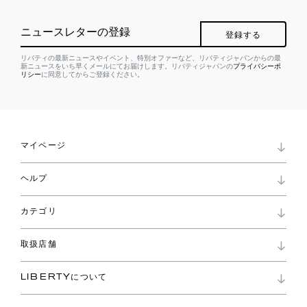
ニュースレターの登録
登録する
リバティの最新ニュースやイベント、特別オファーなど、リバティジャパンからの最
新ニュースをいち早くメールにてお届けします。リバティジャパンの
プライバシーポ
リシー
に同意してからご登録ください。
マイページ
マイページ
ヘルプ
ロイヤリティプログラム
パスワード再設定
お知らせ
ショッピングバッグ
カテゴリ
お問い合わせ
よくあるご質問
新着
ご利用ガイド
取扱店舗
コレクション
特定商取引に基づく表記
ファブリックス
リバティ ブランド
バッグ
LIBERTYについて
リバティ・ファブリックス
ファッションアクセサリー
リバティの遺産
スカーフ