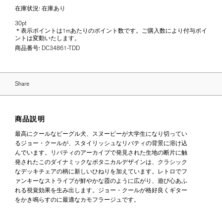
在庫状況:
在庫あり
30pt
＊表示ポイントは1mあたりのポイント数です。ご購入数により付与ポイ
ントは変動いたします。
商品番号:
DC34861-TDD
Share
商品説明
最高にクールなビーグル犬、スヌーピーが大学生になり切ってい
るジョー・クールが、スタイリッシュなリバティの背景に溶け込
んでいます。リバティのアーカイブで発見された生地の断片に触
発されたこのダイナミックなボタニカルデザインは、クラシック
なデッキチェアの柄に新しいひねりを加えています。レトロでフ
ァンキーなストライプが鮮やかな霞のように広がり、遊び心あふ
れる視覚効果を生み出します。ジョー・クールが格好良くギター
をかき鳴らすのに最適なカモフラージュです。