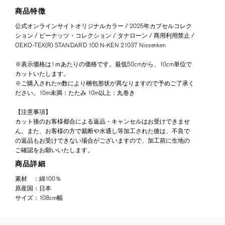
商品特徴
公式オンラインサイトオリジナルカラー / 2025年カプセルコレク
ション / ピーナッツ・コレクション / タナローン / 商用利用禁止 /
OEKO-TEX(R) STANDARD 100 N-KEN 21037 Nissenken
※表示価格は1ｍあたりの価格です。最低50cmから、10cm単位で
カットいたします。
※ご購入されたm数により梱包形状が異なりますので予めご了承く
ださい。10m未満：たたみ 10m以上：丸巻き
【注意事項】
カット後のお客様都合による返品・キャンセルはお受けできませ
ん。また、お客様の方で裁断や水通し等加工された後は、不良で
の返品もお受けできない場合がございますので、加工前に生地の
ご確認をお願いいたします。
商品詳細
素材
：
綿100％
原産国
：
日本
サイズ
：
108cm幅