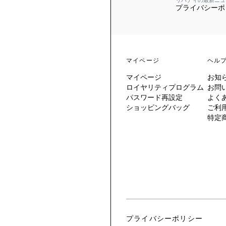
リバティの最新ニュ
プライバシーポ
 TO LIBERTY
ARABLE ART
ERTY SCARVES
買う
買う
EVER IPHIS
 THERE BE
買う
ERTY
ERTY
買う
CESSORIES
買う
マイページ
ヘル
買う
マイページ
お知
6:
ロイヤリティプログラム
お問
IGN.NATURE.ART.
パスワード再設定
よく
ショッピングバッグ
ご利
買う
特定
プライバシーポリシー