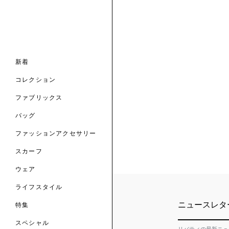
ナル コレクション
ナル コレクション
ィス コレクション
ルコレクション
バッグ
ホルダー
スカーフ
新着
 ブランド
コレクション
クターコラボレーション
ダーバッグ
ル
コレクション
の新着
ナル コレクション
ニック・タナローン
ボディバッグ
のウェア
サリー
のスカーフ
ファブリックス
の コレクション
チャー・セレクション
のバッグ
のファッションアクセサリー
バッグ
ファッションアクセサリー
トマテリアル
スカーフ
のファブリックス
ウェア
ライフスタイル
ニュースレタ
特集
スペシャル