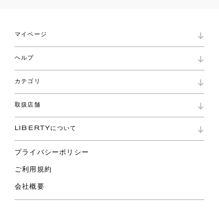
マイページ
マイページ
ヘルプ
ロイヤリティプログラム
パスワード再設定
お知らせ
ショッピングバッグ
カテゴリ
お問い合わせ
よくあるご質問
新着
ご利用ガイド
取扱店舗
コレクション
特定商取引に基づく表記
ファブリックス
リバティ ブランド
バッグ
LIBERTYについて
リバティ・ファブリックス
ファッションアクセサリー
リバティの遺産
スカーフ
プライバシーポリシー
ウェア
ライフスタイル
ご利用規約
特集
スペシャル
会社概要