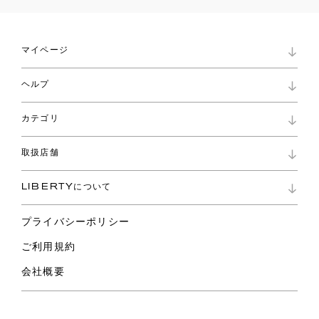
マイページ
マイページ
ヘルプ
ロイヤリティプログラム
パスワード再設定
お知らせ
ショッピングバッグ
カテゴリ
お問い合わせ
よくあるご質問
新着
ご利用ガイド
取扱店舗
コレクション
特定商取引に基づく表記
ファブリックス
リバティ ブランド
バッグ
LIBERTYについて
リバティ・ファブリックス
ファッションアクセサリー
リバティの遺産
スカーフ
プライバシーポリシー
ウェア
ライフスタイル
ご利用規約
特集
スペシャル
会社概要