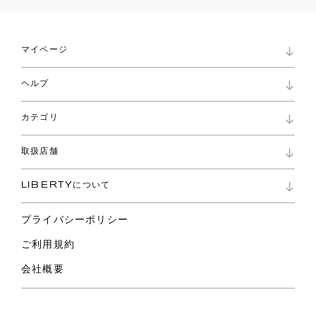
マイページ
マイページ
ヘルプ
ロイヤリティプログラム
パスワード再設定
お知らせ
ショッピングバッグ
カテゴリ
お問い合わせ
よくあるご質問
新着
ご利用ガイド
取扱店舗
コレクション
特定商取引に基づく表記
ファブリックス
リバティ ブランド
バッグ
LIBERTYについて
リバティ・ファブリックス
ファッションアクセサリー
リバティの遺産
スカーフ
プライバシーポリシー
ウェア
ライフスタイル
ご利用規約
特集
スペシャル
会社概要