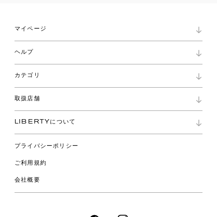
マイページ
マイページ
ヘルプ
ロイヤリティプログラム
パスワード再設定
お知らせ
ショッピングバッグ
カテゴリ
お問い合わせ
よくあるご質問
新着
ご利用ガイド
取扱店舗
コレクション
特定商取引に基づく表記
ファブリックス
リバティ ブランド
バッグ
LIBERTYについて
リバティ・ファブリックス
ファッションアクセサリー
リバティの遺産
スカーフ
プライバシーポリシー
ウェア
ライフスタイル
ご利用規約
特集
スペシャル
会社概要