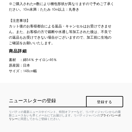
※ご購入されたm数により梱包形状が異なりますので予めご了承く
ださい。10m未満：たたみ 10m以上：丸巻き
【注意事項】
カット後のお客様都合による返品・キャンセルはお受けできませ
ん。また、お客様の方で裁断や水通し等加工された後は、不良で
の返品もお受けできない場合がございますので、加工前に生地の
ご確認をお願いいたします。
商品詳細
素材
：
綿54％ ナイロン46％
原産国
：
日本
サイズ
：
148cm幅
ニュースレターの登録
登録する
リバティの最新ニュースやイベント、特別オファーなど、リバティジャパンからの最
新ニュースをいち早くメールにてお届けします。リバティジャパンの
プライバシーポ
リシー
に同意してからご登録ください。