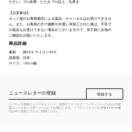
ださい。10m未満：たたみ 10m以上：丸巻き
【注意事項】
カット後のお客様都合による返品・キャンセルはお受けできませ
ん。また、お客様の方で裁断や水通し等加工された後は、不良で
の返品もお受けできない場合がございますので、加工前に生地の
ご確認をお願いいたします。
商品詳細
素材
：
綿54％ ナイロン46％
原産国
：
日本
サイズ
：
148cm幅
ニュースレターの登録
登録する
リバティの最新ニュースやイベント、特別オファーなど、リバティジャパンからの最
新ニュースをいち早くメールにてお届けします。リバティジャパンの
プライバシーポ
リシー
に同意してからご登録ください。