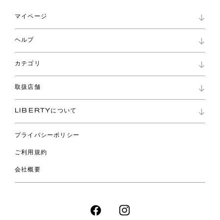
マイページ
マイページ
ヘルプ
ロイヤリティプログラム
パスワード再設定
お知らせ
ショッピングバッグ
カテゴリ
お問い合わせ
よくあるご質問
新着
ご利用ガイド
取扱店舗
コレクション
特定商取引に基づく表記
ファブリックス
リバティ ブランド
バッグ
LIBERTYについて
リバティ・ファブリックス
ファッションアクセサリー
リバティの遺産
スカーフ
プライバシーポリシー
ウェア
ライフスタイル
ご利用規約
特集
スペシャル
会社概要