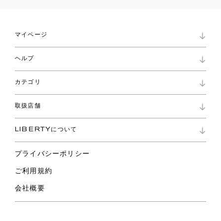
マイページ
マイページ
ヘルプ
ロイヤリティプログラム
パスワード再設定
お知らせ
ショッピングバッグ
カテゴリ
お問い合わせ
よくあるご質問
新着
ご利用ガイド
取扱店舗
コレクション
特定商取引に基づく表記
ファブリックス
リバティ ブランド
バッグ
LIBERTYについて
リバティ・ファブリックス
ファッションアクセサリー
リバティの遺産
スカーフ
プライバシーポリシー
ウェア
ライフスタイル
ご利用規約
特集
スペシャル
会社概要