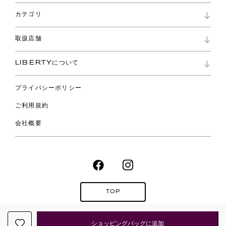
パスワード再設定
お知らせ
ショッピングバッグ
カテゴリ
お問い合わせ
よくあるご質問
新着
ご利用ガイド
取扱店舗
コレクション
特定商取引に基づく表記
ファブリックス
リバティ ブランド
バッグ
LIBERTYについて
リバティ・ファブリックス
ファッションアクセサリー
リバティの遺産
スカーフ
プライバシーポリシー
ウェア
ライフスタイル
ご利用規約
特集
スペシャル
会社概要
TOP
Copyright LIBERTY JAPAN CO.,
LTD. All Rights Reserved.
ショッピングバッグに追加