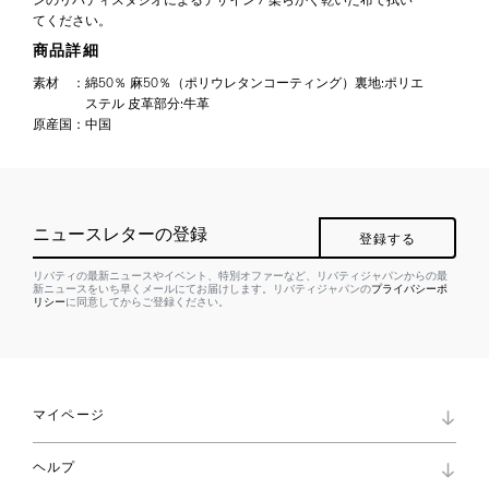
ンのリバティスタジオによるデザイン / 柔らかく乾いた布で拭い
てください。
商品詳細
素材
：
綿50％ 麻50％（ポリウレタンコーティング）裏地:ポリエ
ステル 皮革部分:牛革
原産国
：
中国
ニュースレターの登録
登録する
リバティの最新ニュースやイベント、特別オファーなど、リバティジャパンからの最
新ニュースをいち早くメールにてお届けします。リバティジャパンの
プライバシーポ
リシー
に同意してからご登録ください。
マイページ
マイページ
ヘルプ
ロイヤリティプログラム