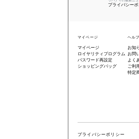
リバティの最新ニュ
プライバシーポ
 TO LIBERTY
ARABLE ART
ERTY SCARVES
買う
買う
EVER IPHIS
 THERE BE
買う
ERTY
ERTY
買う
CESSORIES
買う
マイページ
ヘル
買う
マイページ
お知
6:
ロイヤリティプログラム
お問
IGN.NATURE.ART.
パスワード再設定
よく
ショッピングバッグ
ご利
買う
特定
プライバシーポリシー