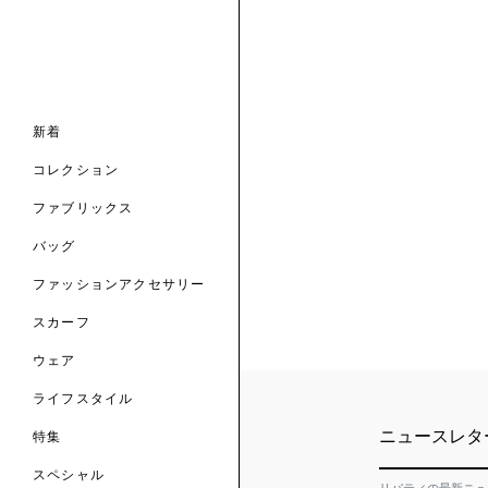
ナル コレクション
ナル コレクション
ィス コレクション
ルコレクション
バッグ
ホルダー
スカーフ
新着
 ブランド
コレクション
クターコラボレーション
ダーバッグ
ル
コレクション
の新着
ナル コレクション
ニック・タナローン
ボディバッグ
のウェア
サリー
のスカーフ
ファブリックス
の コレクション
チャー・セレクション
のバッグ
のファッションアクセサリー
バッグ
ファッションアクセサリー
トマテリアル
スカーフ
のファブリックス
ウェア
ライフスタイル
ニュースレタ
特集
スペシャル