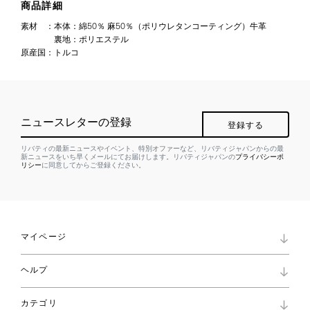
商品詳細
素材
：
本体：綿50％ 麻50％（ポリウレタンコーティング）牛革
裏地：ポリエステル
原産国
：
トルコ
ニュースレターの登録
登録する
リバティの最新ニュースやイベント、特別オファーなど、リバティジャパンからの最
新ニュースをいち早くメールにてお届けします。リバティジャパンの
プライバシーポ
リシー
に同意してからご登録ください。
マイページ
マイページ
ヘルプ
ロイヤリティプログラム
パスワード再設定
お知らせ
ショッピングバッグ
カテゴリ
お問い合わせ