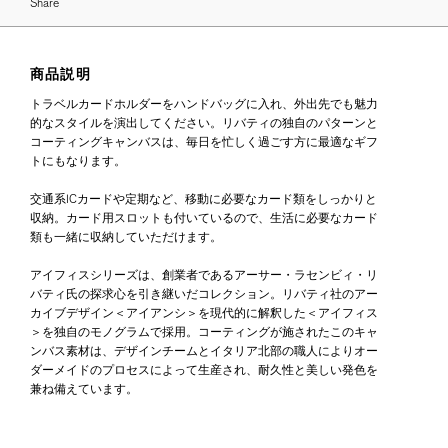
Share
商品説明
トラベルカードホルダーをハンドバッグに入れ、外出先でも魅力
的なスタイルを演出してください。リバティの独自のパターンと
コーティングキャンバスは、毎日を忙しく過ごす方に最適なギフ
トにもなります。
交通系ICカードや定期など、移動に必要なカード類をしっかりと
収納。カード用スロットも付いているので、生活に必要なカード
類も一緒に収納していただけます。
アイフィスシリーズは、創業者であるアーサー・ラセンビィ・リ
バティ氏の探求心を引き継いだコレクション。リバティ社のアー
カイブデザイン＜アイアンシ＞を現代的に解釈した＜アイフィス
＞を独自のモノグラムで採用。コーティングが施されたこのキャ
ンバス素材は、デザインチームとイタリア北部の職人によりオー
ダーメイドのプロセスによって生産され、耐久性と美しい発色を
兼ね備えています。