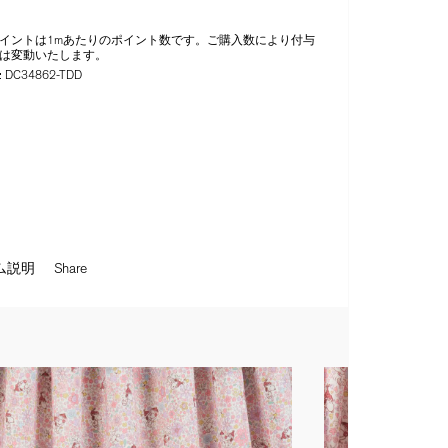
イントは1mあたりのポイント数です。ご購入数により付与
は変動いたします。
:
DC34862-TDD
ム説明
Share