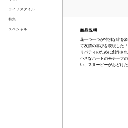
ライフスタイル
特集
スペシャル
商品説明
花一つ一つが特別な絆を象
 TO LIBERTY
ARABLE ART
て友情の喜びを表現した「
ERTY SCARVES
買う
買う
EVER IPHIS
 THERE BE
リバティのために創作され
買う
ERTY
ERTY
小さなハートのモチーフの
買う
CESSORIES
買う
い、スヌーピーがおどけた
買う
6:
IGN.NATURE.ART.
買う