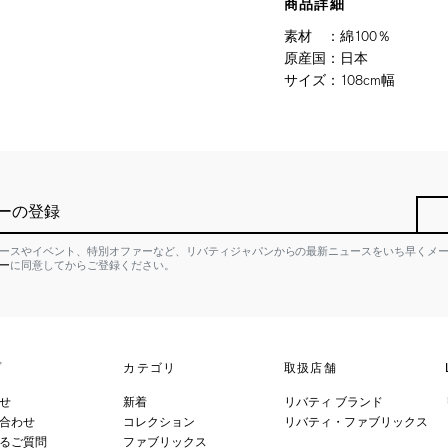
商品詳細
素材
：
綿100％
原産国
：
日本
サイズ
：
108cm幅
ーの登録
ースやイベント、特別オファーなど、リバティジャパンからの最新ニュースをいち早くメ
ー
に同意してからご登録ください。
プ
カテゴリ
取扱店舗
せ
新着
リバティ ブランド
合わせ
コレクション
リバティ・ファブリックス
るご質問
ファブリックス