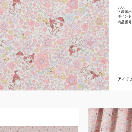
30pt
＊表示ポ
ポイント
商品番号
アイテ