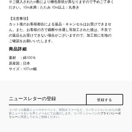
※ご購入されたm数により梱包形状が異なりますので予めご了承く
ださい。10m未満：たたみ 10m以上：丸巻き
【注意事項】
カット後のお客様都合による返品・キャンセルはお受けできませ
ん。また、お客様の方で裁断や水通し等加工された後は、不良で
の返品もお受けできない場合がございますので、加工前に生地の
ご確認をお願いいたします。
商品詳細
素材
：
綿100％
原産国
：
日本
サイズ
：
107cm幅
ニュースレターの登録
登録する
リバティの最新ニュースやイベント、特別オファーなど、リバティジャパンからの最
新ニュースをいち早くメールにてお届けします。リバティジャパンの
プライバシーポ
リシー
に同意してからご登録ください。