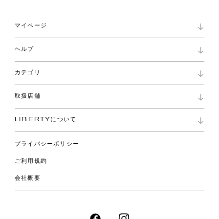
マイページ
マイページ
ヘルプ
ロイヤリティプログラム
パスワード再設定
お知らせ
ショッピングバッグ
カテゴリ
お問い合わせ
よくあるご質問
新着
ご利用ガイド
取扱店舗
コレクション
特定商取引に基づく表記
ファブリックス
リバティ ブランド
バッグ
LIBERTYについて
リバティ・ファブリックス
ファッションアクセサリー
リバティの遺産
スカーフ
プライバシーポリシー
ウェア
ライフスタイル
ご利用規約
特集
スペシャル
会社概要