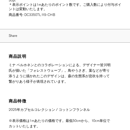
30pt
＊表示ポイントは1mあたりのポイント数です。ご購入数により付与ポイ
ントは変動いたします。
商品番号:
DC33507L119-CHB
Share
商品説明
ミナ ペルホネンとのコラボレーションによる、デザイナー皆川明
氏が描いた「フォレストウェーブ」。鳥やうさぎ、葉などが寄り
添うように描かれたこのデザインは、森の生態系が息吹を持って
繋がりあう様子が表現されています。
商品特徴
2025年カプセルコレクション / コットンフランネル
※表示価格は1mあたりの価格です。最低50cmから、10cm単位で
カットいたします。