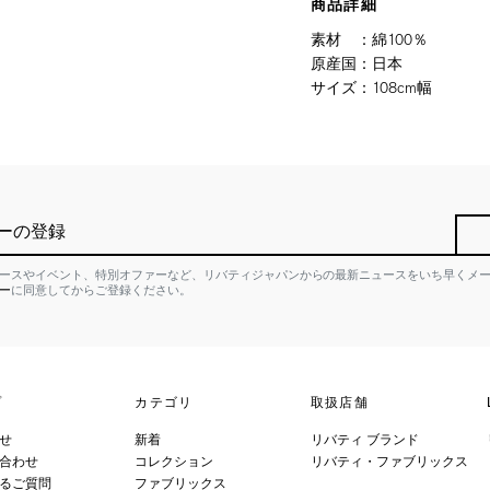
商品詳細
素材
：
綿100％
原産国
：
日本
サイズ
：
108cm幅
ーの登録
ースやイベント、特別オファーなど、リバティジャパンからの最新ニュースをいち早くメ
ー
に同意してからご登録ください。
プ
カテゴリ
取扱店舗
せ
新着
リバティ ブランド
合わせ
コレクション
リバティ・ファブリックス
るご質問
ファブリックス