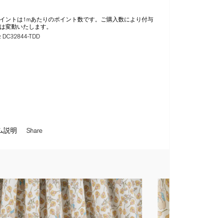
イントは1mあたりのポイント数です。ご購入数により付与
は変動いたします。
:
DC32844-TDD
ム説明
Share