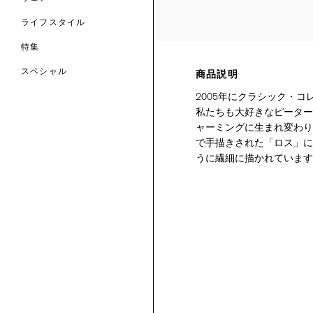
ライフスタイル
特集
スペシャル
商品説明
2005年にクラシック・
 TO LIBERTY
ARABLE ART
私たちも大好きなピーター
ERTY SCARVES
買う
買う
EVER IPHIS
 THERE BE
ャーミングに生まれ変わり
買う
ERTY
ERTY
で手描きされた「ロス」に
買う
CESSORIES
買う
うに繊細に描かれています
買う
6:
IGN.NATURE.ART.
買う