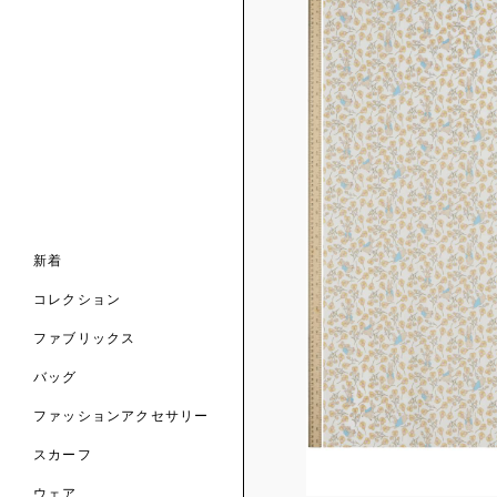
ンライン限定
ナル コレクション
ナル コレクション
ィス コレクション
ルコレクション
バッグ
ホルダー
スカーフ
新着
 ブランド
コレクション
クターコラボレーション
ダーバッグ
ル
コレクション
の新着
ナル コレクション
ニック・タナローン
ボディバッグ
のウェア
サリー
のスカーフ
ファブリックス
の コレクション
チャー・セレクション
のバッグ
のファッションアクセサリー
バッグ
ファッションアクセサリー
トマテリアル
スカーフ
のファブリックス
ウェア