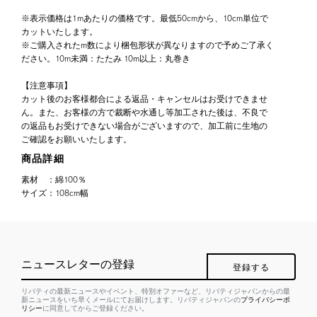
※表示価格は1mあたりの価格です。最低50cmから、10cm単位で
カットいたします。
※ご購入されたm数により梱包形状が異なりますので予めご了承く
ださい。10m未満：たたみ 10m以上：丸巻き
【注意事項】
カット後のお客様都合による返品・キャンセルはお受けできませ
ん。また、お客様の方で裁断や水通し等加工された後は、不良で
の返品もお受けできない場合がございますので、加工前に生地の
ご確認をお願いいたします。
商品詳細
素材
：
綿100％
サイズ
：
108cm幅
ニュースレターの登録
登録する
リバティの最新ニュースやイベント、特別オファーなど、リバティジャパンからの最
新ニュースをいち早くメールにてお届けします。リバティジャパンの
プライバシーポ
リシー
に同意してからご登録ください。