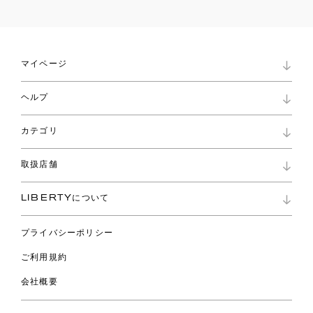
マイページ
マイページ
ヘルプ
ロイヤリティプログラム
パスワード再設定
お知らせ
ショッピングバッグ
カテゴリ
お問い合わせ
よくあるご質問
新着
ご利用ガイド
取扱店舗
コレクション
特定商取引に基づく表記
ファブリックス
リバティ ブランド
バッグ
LIBERTYについて
リバティ・ファブリックス
ファッションアクセサリー
リバティの遺産
スカーフ
プライバシーポリシー
ウェア
ライフスタイル
ご利用規約
特集
スペシャル
会社概要