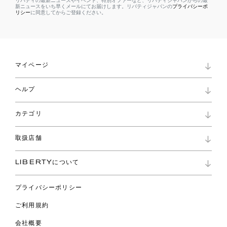
リバティの最新ニュースやイベント、特別オファーなど、リバティジャパンからの最
新ニュースをいち早くメールにてお届けします。リバティジャパンの
プライバシーポ
リシー
に同意してからご登録ください。
マイページ
マイページ
ヘルプ
ロイヤリティプログラム
パスワード再設定
お知らせ
ショッピングバッグ
カテゴリ
お問い合わせ
よくあるご質問
新着
ご利用ガイド
取扱店舗
コレクション
特定商取引に基づく表記
ファブリックス
リバティ ブランド
バッグ
LIBERTYについて
リバティ・ファブリックス
ファッションアクセサリー
リバティの遺産
スカーフ
プライバシーポリシー
ウェア
ライフスタイル
ご利用規約
特集
スペシャル
会社概要