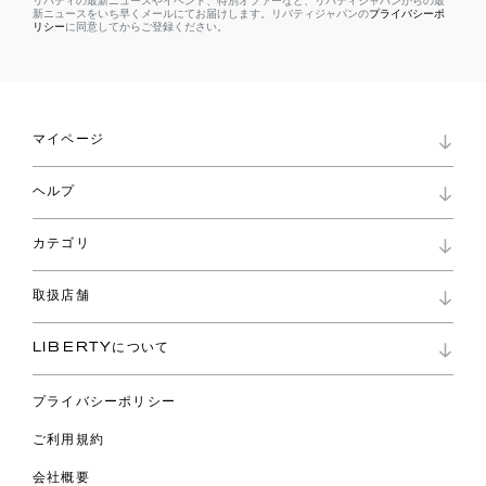
リバティの最新ニュースやイベント、特別オファーなど、リバティジャパンからの最
新ニュースをいち早くメールにてお届けします。リバティジャパンの
プライバシーポ
リシー
に同意してからご登録ください。
マイページ
マイページ
ヘルプ
ロイヤリティプログラム
パスワード再設定
お知らせ
ショッピングバッグ
カテゴリ
お問い合わせ
よくあるご質問
新着
ご利用ガイド
取扱店舗
コレクション
特定商取引に基づく表記
ファブリックス
リバティ ブランド
バッグ
LIBERTYについて
リバティ・ファブリックス
ファッションアクセサリー
リバティの遺産
スカーフ
プライバシーポリシー
ウェア
ライフスタイル
ご利用規約
特集
スペシャル
会社概要