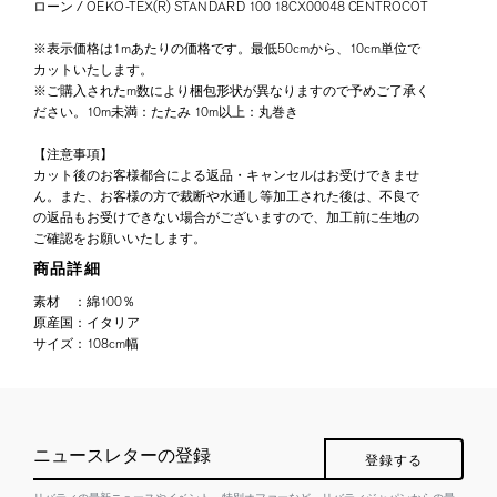
ローン / OEKO-TEX(R) STANDARD 100 18CX00048 CENTROCOT
※表示価格は1mあたりの価格です。最低50cmから、10cm単位で
カットいたします。
※ご購入されたm数により梱包形状が異なりますので予めご了承く
ださい。10m未満：たたみ 10m以上：丸巻き
【注意事項】
カット後のお客様都合による返品・キャンセルはお受けできませ
ん。また、お客様の方で裁断や水通し等加工された後は、不良で
の返品もお受けできない場合がございますので、加工前に生地の
ご確認をお願いいたします。
商品詳細
素材
：
綿100％
原産国
：
イタリア
サイズ
：
108cm幅
ニュースレターの登録
登録する