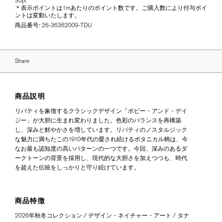
30pt
＊表示ポイントは1mあたりのポイント数です。ご購入数により付与ポイ
ントは変動いたします。
商品番号:
26-36362009-TDU
Share
商品説明
リバティを象徴するクラシックデザイン「ポピー・アンド・デイ
ジー」が大胆に生まれ変わりました。色彩のバランスを再構築
し、深みと鮮やかさを増しています。リバティのノスタルジック
な魅力に満ちたこの1910年代の愛され続けるボタニカル柄は、今
なお最も認知度の高いパターンの一つです。今回、深みのあるダ
ークトーンの背景を採用し、現代的な大胆さを加えつつも、時代
を超えた伝統をしっかりと守り続けています。
商品特徴
2026年秋冬コレクション / デザイン・ネイチャー・アート / タナ