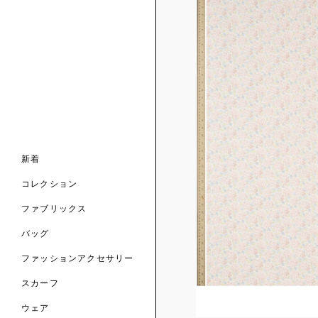
ンライン限定
ナル コレクション
ナル コレクション
ィス コレクション
ルコレクション
バッグ
ホルダー
スカーフ
新着
 ブランド
コレクション
クターコラボレーション
ダーバッグ
ル
コレクション
の新着
ナル コレクション
ニック・タナローン
ボディバッグ
のウェア
サリー
のスカーフ
ファブリックス
の コレクション
チャー・セレクション
のバッグ
のファッションアクセサリー
バッグ
ファッションアクセサリー
トマテリアル
スカーフ
のファブリックス
ウェア