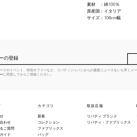
素材
：
綿100％
原産国
：
イタリア
サイズ
：
108cm幅
ーの登録
ースやイベント、特別オファーなど、リバティジャパンからの最新ニュースをいち早くメ
ー
に同意してからご登録ください。
プ
カテゴリ
取扱店舗
せ
新着
リバティ ブランド
合わせ
コレクション
リバティ・ファブリックス
るご質問
ファブリックス
ガイド
バッグ