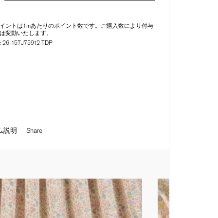
イントは1mあたりのポイント数です。ご購入数により付与
は変動いたします。
:
26-157J75912-TDP
ム説明
Share