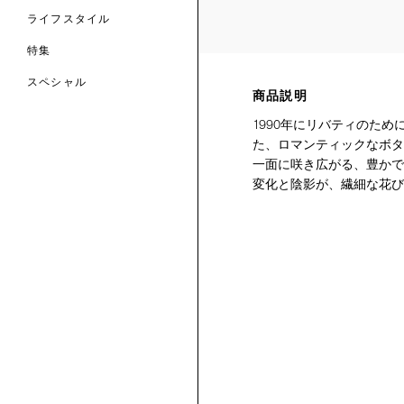
ライフスタイル
特集
スペシャル
商品説明
 TO LIBERTY
ARABLE ART
1990年にリバティのた
ERTY SCARVES
た、ロマンティックなボタ
買う
買う
EVER IPHIS
 THERE BE
買う
一面に咲き広がる、豊かで
ERTY
ERTY
買う
変化と陰影が、繊細な花び
CESSORIES
買う
買う
6:
IGN.NATURE.ART.
買う