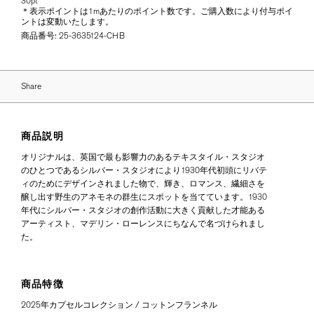
30pt
＊表示ポイントは1mあたりのポイント数です。ご購入数により付与ポイ
ントは変動いたします。
商品番号:
25-3635124-CHB
Share
商品説明
オリジナルは、英国で最も影響力のあるテキスタイル・スタジオ
のひとつであるシルバー・スタジオにより1930年代初頭にリバテ
ィのためにデザインされました物で、輝き、ロマンス、繊細さを
醸し出す野生のアネモネの群生にスポットを当てています。1930
年代にシルバー・スタジオの創作活動に大きく貢献した才能ある
アーティスト、マデリン・ローレンスにちなんで名づけられまし
た。
商品特徴
2025年カプセルコレクション / コットンフランネル