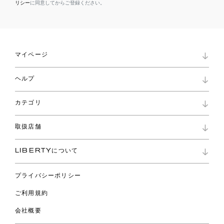
リシー
に同意してからご登録ください。
マイページ
マイページ
ヘルプ
ロイヤリティプログラム
パスワード再設定
お知らせ
ショッピングバッグ
カテゴリ
お問い合わせ
よくあるご質問
新着
ご利用ガイド
取扱店舗
コレクション
特定商取引に基づく表記
ファブリックス
リバティ ブランド
バッグ
LIBERTYについて
リバティ・ファブリックス
ファッションアクセサリー
リバティの遺産
スカーフ
プライバシーポリシー
ウェア
ライフスタイル
ご利用規約
特集
スペシャル
会社概要