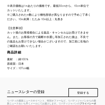
※表示価格は1mあたりの価格です。最低50cmから、10cm単位で
カットいたします。
※ご購入されたm数により梱包形状が異なりますので予めご了承く
ださい。10m未満：たたみ 10m以上：丸巻き
【注意事項】
カット後のお客様都合による返品・キャンセルはお受けできませ
ん。また、お客様の方で裁断や水通し等加工された後は、不良で
の返品もお受けできない場合がございますので、加工前に生地の
ご確認をお願いいたします。
商品詳細
素材
：
綿100％
原産国
：
日本
サイズ
：
107cm幅
ニュースレターの登録
登録する
リバティの最新ニュースやイベント、特別オファーなど、リバティジャパンからの最
新ニュースをいち早くメールにてお届けします。リバティジャパンの
プライバシーポ