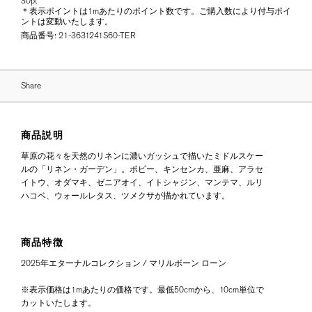
30pt
＊表示ポイントは1mあたりのポイント数です。ご購入数により付与ポイ
ントは変動いたします。
商品番号:
21-3631241S60-TER
Share
商品説明
草原の花々を天然のリネンに濃いガッシュで描いたミドルスケー
ルの「リネン・ガーデン」。ポピー、キンセンカ、亜麻、アラセ
イトウ、オダマキ、ゼニアオイ、イトシャジン、マンテマ、ルリ
ハコベ、ウォールレタス、ツメクサが描かれています。
商品特徴
2025年エターナルコレクション / マリルボーン ローン
※表示価格は1mあたりの価格です。最低50cmから、10cm単位で
カットいたします。