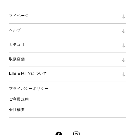
マイページ
マイページ
ヘルプ
ロイヤリティプログラム
パスワード再設定
お知らせ
ショッピングバッグ
カテゴリ
お問い合わせ
よくあるご質問
新着
ご利用ガイド
取扱店舗
コレクション
特定商取引に基づく表記
ファブリックス
リバティ ブランド
バッグ
LIBERTYについて
リバティ・ファブリックス
ファッションアクセサリー
リバティの遺産
スカーフ
プライバシーポリシー
ウェア
ライフスタイル
ご利用規約
特集
スペシャル
会社概要