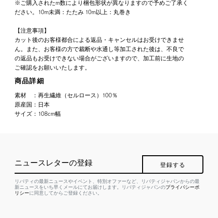
※ご購入されたm数により梱包形状が異なりますので予めご了承く
ださい。10m未満：たたみ 10m以上：丸巻き
【注意事項】
カット後のお客様都合による返品・キャンセルはお受けできませ
ん。また、お客様の方で裁断や水通し等加工された後は、不良で
の返品もお受けできない場合がございますので、加工前に生地の
ご確認をお願いいたします。
商品詳細
素材
：
再生繊維（セルロース）100％
原産国
：
日本
サイズ
：
108cm幅
ニュースレターの登録
登録する
リバティの最新ニュースやイベント、特別オファーなど、リバティジャパンからの最
新ニュースをいち早くメールにてお届けします。リバティジャパンの
プライバシーポ
リシー
に同意してからご登録ください。