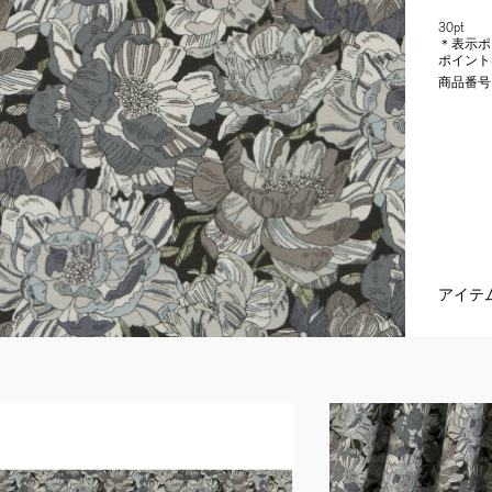
30pt
＊表示ポ
ポイント
商品番号
アイテ