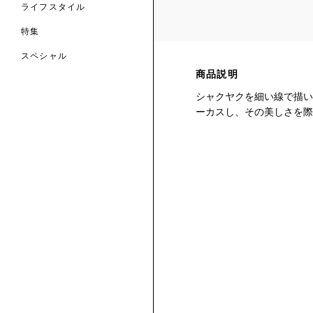
ライフスタイル
特集
スペシャル
商品説明
 TO LIBERTY
ARABLE ART
シャクヤクを細い線で描い
ERTY SCARVES
買う
買う
EVER IPHIS
 THERE BE
ーカスし、その美しさを際
買う
ERTY
ERTY
買う
CESSORIES
買う
買う
6:
IGN.NATURE.ART.
買う