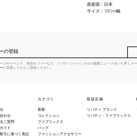
原産国
：
日本
サイズ
：
107cm幅
ーの登録
ースやイベント、特別オファーなど、リバティジャパンからの最新ニュースをいち早くメ
ー
に同意してからご登録ください。
プ
カテゴリ
取扱店舗
せ
新着
リバティ ブランド
合わせ
コレクション
リバティ・ファブリックス
るご質問
ファブリックス
ガイド
バッグ
取引に基づく表記
ファッションアクセサリー