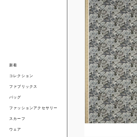
ンライン限定
ナル コレクション
ナル コレクション
ィス コレクション
ルコレクション
バッグ
ホルダー
スカーフ
新着
 ブランド
コレクション
クターコラボレーション
ダーバッグ
ル
コレクション
の新着
ナル コレクション
ニック・タナローン
ボディバッグ
のウェア
サリー
のスカーフ
ファブリックス
の コレクション
チャー・セレクション
のバッグ
のファッションアクセサリー
バッグ
ファッションアクセサリー
トマテリアル
スカーフ
のファブリックス
ウェア