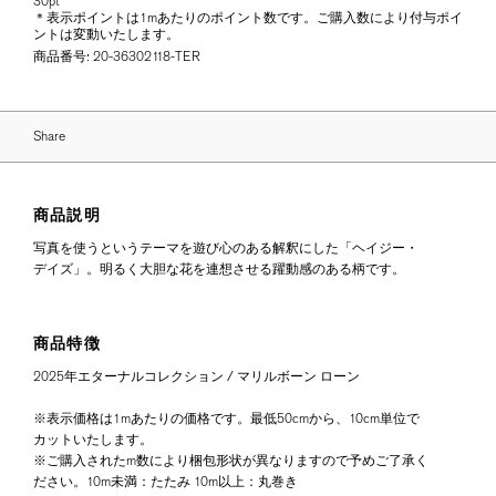
30pt
＊表示ポイントは1mあたりのポイント数です。ご購入数により付与ポイ
ントは変動いたします。
商品番号:
20-36302118-TER
Share
商品説明
写真を使うというテーマを遊び心のある解釈にした「ヘイジー・
デイズ」。明るく大胆な花を連想させる躍動感のある柄です。
商品特徴
2025年エターナルコレクション / マリルボーン ローン
※表示価格は1mあたりの価格です。最低50cmから、10cm単位で
カットいたします。
※ご購入されたm数により梱包形状が異なりますので予めご了承く
ださい。10m未満：たたみ 10m以上：丸巻き