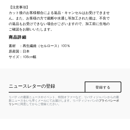
【注意事項】
カット後のお客様都合による返品・キャンセルはお受けできませ
ん。また、お客様の方で裁断や水通し等加工された後は、不良で
の返品もお受けできない場合がございますので、加工前に生地の
ご確認をお願いいたします。
商品詳細
素材
：
再生繊維（セルロース）100％
原産国
：
日本
サイズ
：
108cm幅
ニュースレターの登録
登録する
リバティの最新ニュースやイベント、特別オファーなど、リバティジャパンからの最
新ニュースをいち早くメールにてお届けします。リバティジャパンの
プライバシーポ
リシー
に同意してからご登録ください。