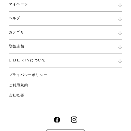
マイページ
マイページ
ヘルプ
ロイヤリティプログラム
パスワード再設定
お知らせ
ショッピングバッグ
カテゴリ
お問い合わせ
よくあるご質問
新着
ご利用ガイド
取扱店舗
コレクション
特定商取引に基づく表記
ファブリックス
リバティ ブランド
バッグ
LIBERTYについて
リバティ・ファブリックス
ファッションアクセサリー
リバティの遺産
スカーフ
プライバシーポリシー
ウェア
ライフスタイル
ご利用規約
特集
スペシャル
会社概要