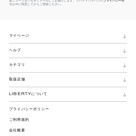
新ニュースをいち早くメールにてお届けします。リバティジャパンの
プライバシーポ
リシー
に同意してからご登録ください。
マイページ
マイページ
ヘルプ
ロイヤリティプログラム
パスワード再設定
お知らせ
ショッピングバッグ
カテゴリ
お問い合わせ
よくあるご質問
新着
ご利用ガイド
取扱店舗
コレクション
特定商取引に基づく表記
ファブリックス
リバティ ブランド
バッグ
LIBERTYについて
リバティ・ファブリックス
ファッションアクセサリー
リバティの遺産
スカーフ
プライバシーポリシー
ウェア
ライフスタイル
ご利用規約
特集
スペシャル
会社概要