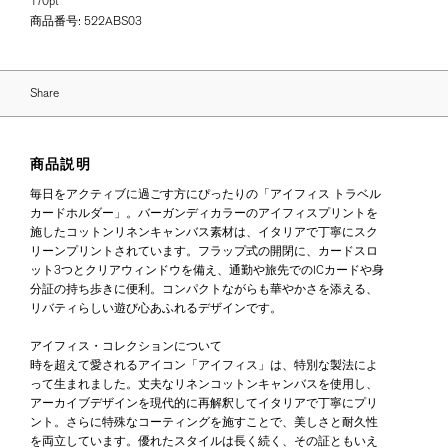
170pt
商品番号:
522ABS03
Share
商品説明
毎日をアクティブに過ごす方にぴったりの「アイフィス トラベル
カードホルダー」。バーガンディカラーのアイフィスプリントを
施したコットンリネンキャンバス素材は、イタリアで丁寧にスク
リーンプリントされています。フラップ式の開閉に、カードスロ
ット3つとクリアウィンドウを備え、通勤や旅先でのICカードや身
分証の持ち歩きに便利。コンパクトながらも華やかさを添える、
リバティらしい遊び心あふれるデザインです。
アイフィス・コレクションについて
時を超えて愛されるアイコン「アイフィス」は、特別な製法によ
って生まれました。丈夫なリネンコットンキャンバスを使用し、
アーカイブデザインを現代的に再解釈してイタリアで丁寧にプリ
ント。さらに特殊なコーティングを施すことで、美しさと耐久性
を両立しています。優れたスタイルは長く続く、その証ともいえ