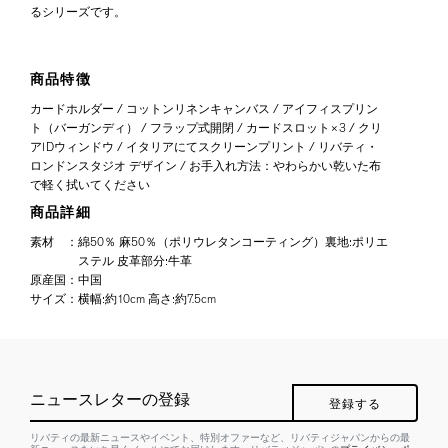
るシリーズです。
商品特徴
カードホルダー / コットンリネンキャンバス / アイフィスプリン
ト（バーガンディ） / フラップ式開閉 / カードスロット×3 / クリ
アIDウィンドウ / イタリアにてスクリーンプリント / リバティ・
ロンドンスタジオ デザイン / お手入れ方法：やわらかい乾いた布
で軽く拭いてください
商品詳細
素材
：
綿50％ 麻50％（ポリウレタンコーティング）裏地:ポリエ
ステル 皮革部分:牛革
原産国
：
中国
サイズ
：
横幅:約10cm 高さ:約7.5cm
ニュースレターの登録
登録する
リバティの最新ニュースやイベント、特別オファーなど、リバティジャパンからの最