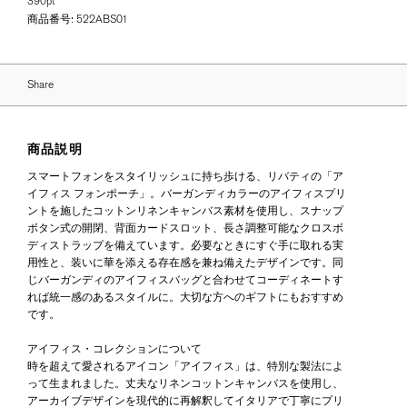
390pt
商品番号:
522ABS01
Share
商品説明
スマートフォンをスタイリッシュに持ち歩ける、リバティの「ア
イフィス フォンポーチ」。バーガンディカラーのアイフィスプリ
ントを施したコットンリネンキャンバス素材を使用し、スナップ
ボタン式の開閉、背面カードスロット、長さ調整可能なクロスボ
ディストラップを備えています。必要なときにすぐ手に取れる実
用性と、装いに華を添える存在感を兼ね備えたデザインです。同
じバーガンディのアイフィスバッグと合わせてコーディネートす
れば統一感のあるスタイルに。大切な方へのギフトにもおすすめ
です。
アイフィス・コレクションについて
時を超えて愛されるアイコン「アイフィス」は、特別な製法によ
って生まれました。丈夫なリネンコットンキャンバスを使用し、
アーカイブデザインを現代的に再解釈してイタリアで丁寧にプリ