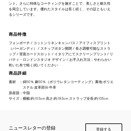
ント。さらに特殊なコーティングを施すことで、美しさと耐久性
を両立しています。優れたスタイルは長く続く、その証ともいえ
るシリーズです。
商品特徴
フォンポーチ / コットンリネンキャンバス / アイフィスプリント
（バーガンディ） / スナップボタン開閉 / 長さ調整可能なストラ
ップ / 背面カードスロット / イタリアにてスクリーンプリント/ リ
バティ・ロンドンスタジオ デザイン / お手入れ方法：やわらかい
乾いた布で軽く拭いてください
商品詳細
素材
：
綿50％ 麻50％（ポリウレタンコーティング）裏地:ポリエ
ステル 皮革部分:牛革
原産国
：
中国
サイズ
：
横幅:約10.5cm 高さ:約18.5cm ストラップ全長:約105cm
ニュースレターの登録
登録する