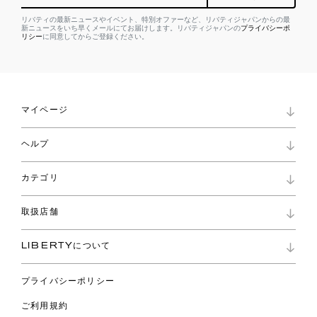
リバティの最新ニュースやイベント、特別オファーなど、リバティジャパンからの最
新ニュースをいち早くメールにてお届けします。リバティジャパンの
プライバシーポ
リシー
に同意してからご登録ください。
マイページ
マイページ
ヘルプ
ロイヤリティプログラム
パスワード再設定
お知らせ
ショッピングバッグ
カテゴリ
お問い合わせ
よくあるご質問
新着
ご利用ガイド
取扱店舗
コレクション
特定商取引に基づく表記
ファブリックス
リバティ ブランド
バッグ
LIBERTYについて
リバティ・ファブリックス
ファッションアクセサリー
リバティの遺産
スカーフ
プライバシーポリシー
ウェア
ライフスタイル
ご利用規約
特集