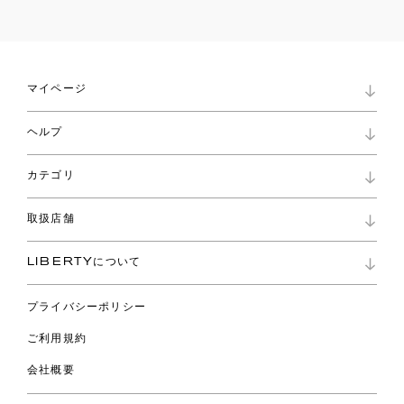
マイページ
マイページ
ヘルプ
ロイヤリティプログラム
パスワード再設定
お知らせ
ショッピングバッグ
カテゴリ
お問い合わせ
よくあるご質問
新着
ご利用ガイド
取扱店舗
コレクション
特定商取引に基づく表記
ファブリックス
リバティ ブランド
バッグ
LIBERTYについて
リバティ・ファブリックス
ファッションアクセサリー
リバティの遺産
スカーフ
プライバシーポリシー
ウェア
ライフスタイル
ご利用規約
特集
スペシャル
会社概要