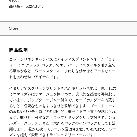
490pt
商品番号:
522ABB13
Share
商品説明
コットンリネンキャンバスにアイフィスプリントを施した「ロミ
リー ミニ クラッチ バッグ」です。 パーティスタイルを引き立て
る華やかさと、ワークスタイルにひねりを効かせるアートなムー
ドをあわせ持つアイテムです。
イタリアでスクリーンプリントされたキャンバス地は、90年代の
ミニマリズムにオマージュを捧げつつ、現代的な感性で再解釈し
ています。ジップクロージャー付きで、カードホルダーを内蔵す
るなど、必要なものをすっきりと収納できます。ゴールドトーン
の金具やリバティロゴの刻印など、細部にまで上質さが感じられ
ます。取り外し可能なストラップとドッグクリップ付きで、ショ
ルダー、クラッチ、または大きめバッグのインバッグとしても活
躍します。 昼から夜までシーンを選ばずお使いいただける、シー
ズンを超えて愛用できるラグジュアリーピースです。