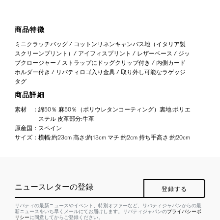
商品特徴
ミニクラッチバッグ / コットンリネンキャンバス地（イタリア製
スクリーンプリント）/ アイフィスプリント / レザーベース / ジッ
プクロージャー / ストラップにドッグクリップ付き / 内側カード
ホルダー付き / リバティロゴ入り金具 / 取り外し可能なラゲッジ
タグ
商品詳細
素材
：
綿50％ 麻50％（ポリウレタンコーティング）裏地:ポリエ
ステル 皮革部分:牛革
原産国
：
スペイン
サイズ
：
横幅:約23cm 高さ:約13cm マチ:約2cm 持ち手高さ:約20cm
ニュースレターの登録
登録する
リバティの最新ニュースやイベント、特別オファーなど、リバティジャパンからの最
新ニュースをいち早くメールにてお届けします。リバティジャパンの
プライバシーポ
リシー
に同意してからご登録ください。