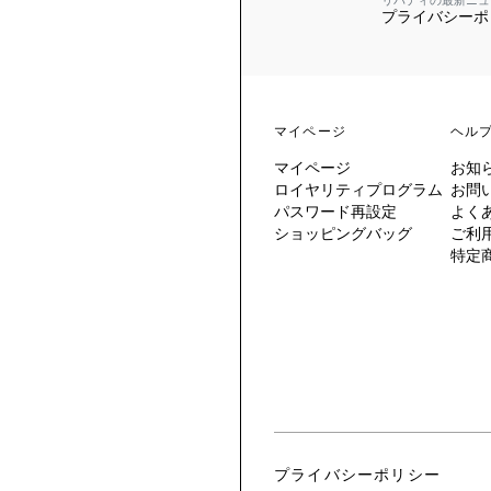
リバティの最新ニュ
プライバシーポ
 TO LIBERTY
ARABLE ART
ERTY SCARVES
買う
買う
EVER IPHIS
 THERE BE
買う
ERTY
ERTY
買う
CESSORIES
買う
マイページ
ヘル
買う
マイページ
お知
6:
ロイヤリティプログラム
お問
IGN.NATURE.ART.
パスワード再設定
よく
ショッピングバッグ
ご利
買う
特定
プライバシーポリシー