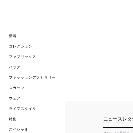
ナル コレクション
ナル コレクション
ィス コレクション
ルコレクション
バッグ
ホルダー
スカーフ
新着
 ブランド
コレクション
クターコラボレーション
ダーバッグ
ル
コレクション
の新着
ナル コレクション
ニック・タナローン
ボディバッグ
のウェア
サリー
のスカーフ
ファブリックス
の コレクション
チャー・セレクション
のバッグ
のファッションアクセサリー
バッグ
ファッションアクセサリー
トマテリアル
スカーフ
のファブリックス
ウェア
ライフスタイル
ニュースレタ
特集
スペシャル