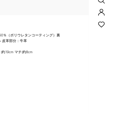
麻50％（ポリウレタンコーティング）裏
 皮革部分：牛革
:約19cm マチ:約8cm