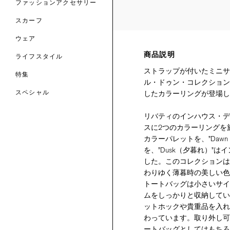
ファッションアクセサリー
トマテリアル
スカーフ
のファブリックス
ウェア
商品説明
ライフスタイル
ストラップが付いたミニサ
特集
ル・ドゥン・コレクション
したカラーリングが登場し
スペシャル
 TO LIBERTY
ARABLE ART
リバティのインハウス・デ
ERTY SCARVES
スに2つのカラーリングを
買う
買う
EVER IPHIS
 THERE BE
買う
カラーパレットを、”Daw
ERTY
ERTY
買う
を、”Dusk（夕暮れ）”
CESSORIES
買う
した。このコレクションは
買う
わりゆく薄暮時の美しい色
トートバッグは小さいサイ
6:
ムをしっかりと収納してい
IGN.NATURE.ART.
ットホックや貴重品を入れ
買う
わっています。取り外し可
ートバッグとしてはもちろ