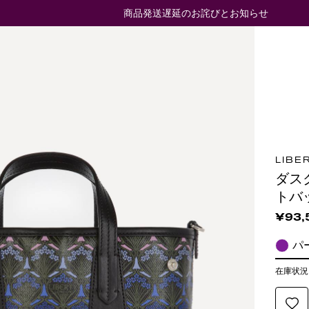
商品発送遅延のお詫びとお知らせ
LIBE
ダス
トバ
¥93,
パ
在庫状況