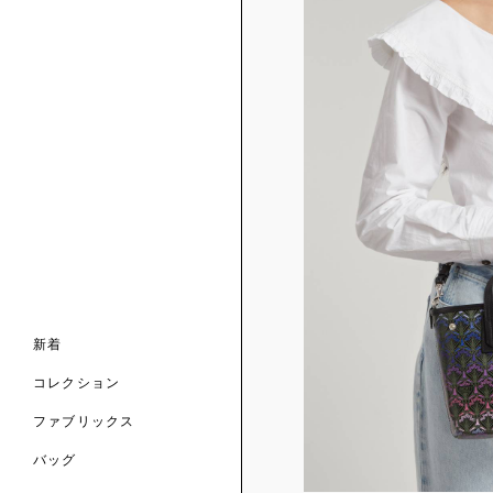
ンライン限定
ナル コレクション
ナル コレクション
ィス コレクション
ルコレクション
バッグ
ホルダー
スカーフ
新着
 ブランド
コレクション
クターコラボレーション
ダーバッグ
ル
コレクション
の新着
ナル コレクション
ニック・タナローン
ボディバッグ
のウェア
サリー
のスカーフ
ファブリックス
の コレクション
チャー・セレクション
のバッグ
のファッションアクセサリー
バッグ