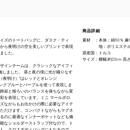
商品詳細
イズのトートバッグに、ダスク・ティ
素材
：
本体：綿50％ 
から夜明けの空を美しいプリントで表現
地：ポリエステル
ました。
原産国
：
トルコ
サイズ
：
横幅:約23cm 高さ
ザインチームは、クラシックなアイフィ
施しました。 昼と夜の境に光が織りなす
n（夜明け）”はレッドとオレンジ
はインクブルーとパープルを使って表現しま
静寂と移ろいのバランスを保ちながら変
彩を表現しています。ミニ マールボロ
ズながらもお出かけの際に必要なアイテ
ただけます。コンパクトながらもマグネ
るのに最適なインナーポケットなども備
能なショルダーストラップ付なので、ト
ん、クロスボディバッグにもなるので、