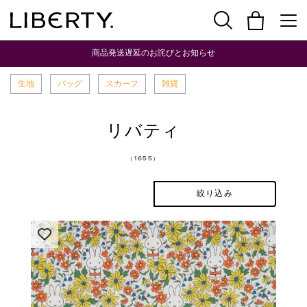
商品発送遅延のお詫びとお知らせ
生地
バッグ
スカーフ
雑貨
リバティ
（1655）
絞り込み