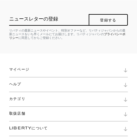
ニュースレターの登録
登録する
リバティの最新ニュースやイベント、特別オファーなど、リバティジャパンからの最
新ニュースをいち早くメールにてお届けします。リバティジャパンの
プライバシーポ
リシー
に同意してからご登録ください。
マイページ
マイページ
ヘルプ
ロイヤリティプログラム
パスワード再設定
お知らせ
ショッピングバッグ
カテゴリ
お問い合わせ
よくあるご質問
新着
ご利用ガイド
取扱店舗
コレクション
特定商取引に基づく表記
ファブリックス
リバティ ブランド
バッグ
LIBERTYについて
リバティ・ファブリックス
ファッションアクセサリー