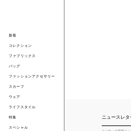
ナル コレクション
ナル コレクション
ィス コレクション
ルコレクション
バッグ
ホルダー
スカーフ
新着
 ブランド
コレクション
クターコラボレーション
ダーバッグ
ル
コレクション
の新着
ナル コレクション
ニック・タナローン
ボディバッグ
のウェア
サリー
のスカーフ
ファブリックス
の コレクション
チャー・セレクション
のバッグ
のファッションアクセサリー
バッグ
ファッションアクセサリー
トマテリアル
スカーフ
のファブリックス
ウェア
ライフスタイル
ニュースレタ
特集
スペシャル