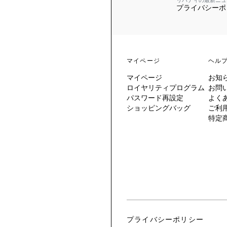
リバティの最新ニュ
プライバシーポ
 TO LIBERTY
ARABLE ART
ERTY SCARVES
買う
買う
EVER IPHIS
 THERE BE
買う
ERTY
ERTY
買う
CESSORIES
買う
マイページ
ヘル
買う
マイページ
お知
6:
ロイヤリティプログラム
お問
IGN.NATURE.ART.
パスワード再設定
よく
ショッピングバッグ
ご利
買う
特定
プライバシーポリシー