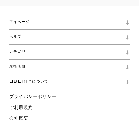
マイページ
マイページ
ヘルプ
ロイヤリティプログラム
パスワード再設定
お知らせ
ショッピングバッグ
カテゴリ
お問い合わせ
よくあるご質問
新着
ご利用ガイド
取扱店舗
コレクション
特定商取引に基づく表記
ファブリックス
リバティ ブランド
バッグ
LIBERTYについて
リバティ・ファブリックス
ファッションアクセサリー
リバティの遺産
スカーフ
プライバシーポリシー
ウェア
ライフスタイル
ご利用規約
特集
スペシャル
会社概要