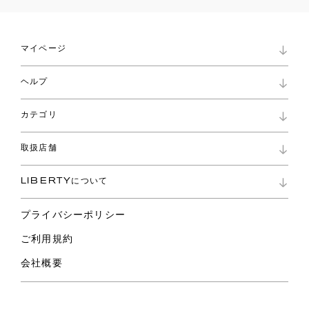
マイページ
マイページ
ヘルプ
ロイヤリティプログラム
パスワード再設定
お知らせ
ショッピングバッグ
カテゴリ
お問い合わせ
よくあるご質問
新着
ご利用ガイド
取扱店舗
コレクション
特定商取引に基づく表記
ファブリックス
リバティ ブランド
バッグ
LIBERTYについて
リバティ・ファブリックス
ファッションアクセサリー
リバティの遺産
スカーフ
プライバシーポリシー
ウェア
ライフスタイル
ご利用規約
特集
スペシャル
会社概要