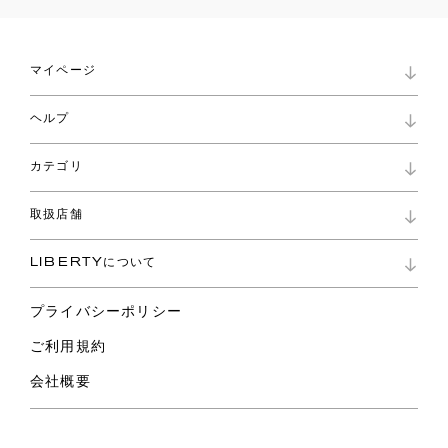
マイページ
マイページ
ヘルプ
ロイヤリティプログラム
パスワード再設定
お知らせ
ショッピングバッグ
カテゴリ
お問い合わせ
よくあるご質問
新着
ご利用ガイド
取扱店舗
コレクション
特定商取引に基づく表記
ファブリックス
リバティ ブランド
バッグ
LIBERTYについて
リバティ・ファブリックス
ファッションアクセサリー
リバティの遺産
スカーフ
プライバシーポリシー
ウェア
ライフスタイル
ご利用規約
特集
スペシャル
会社概要