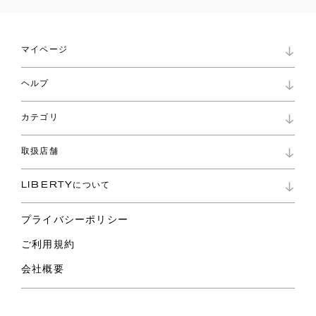
マイページ
マイページ
ヘルプ
ロイヤリティプログラム
パスワード再設定
お知らせ
ショッピングバッグ
カテゴリ
お問い合わせ
よくあるご質問
新着
ご利用ガイド
取扱店舗
コレクション
特定商取引に基づく表記
ファブリックス
リバティ ブランド
バッグ
LIBERTYについて
リバティ・ファブリックス
ファッションアクセサリー
リバティの遺産
スカーフ
プライバシーポリシー
ウェア
ライフスタイル
ご利用規約
特集
スペシャル
会社概要