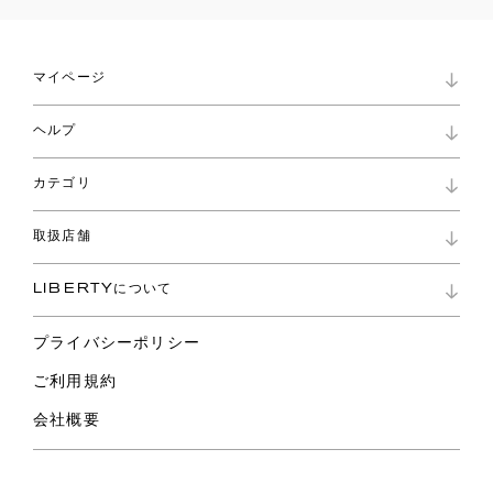
マイページ
マイページ
ヘルプ
ロイヤリティプログラム
パスワード再設定
お知らせ
ショッピングバッグ
カテゴリ
お問い合わせ
よくあるご質問
新着
ご利用ガイド
取扱店舗
コレクション
特定商取引に基づく表記
ファブリックス
リバティ ブランド
バッグ
LIBERTYについて
リバティ・ファブリックス
ファッションアクセサリー
リバティの遺産
スカーフ
プライバシーポリシー
ウェア
ライフスタイル
ご利用規約
特集
スペシャル
会社概要