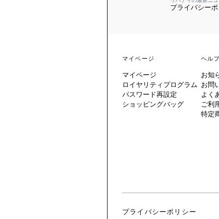
リバティの最新ニュ
プライバシーポ
 TO LIBERTY
ARABLE ART
ERTY SCARVES
買う
買う
EVER IPHIS
 THERE BE
買う
ERTY
ERTY
買う
CESSORIES
買う
マイページ
ヘル
買う
マイページ
お知
6:
ロイヤリティプログラム
お問
IGN.NATURE.ART.
パスワード再設定
よく
ショッピングバッグ
ご利
買う
特定
プライバシーポリシー