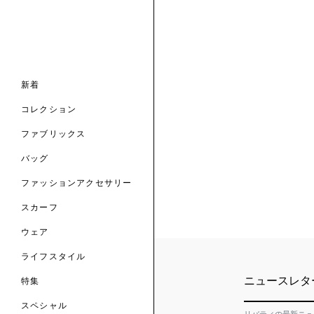
ナル コレクション
ナル コレクション
ィス コレクション
ルコレクション
バッグ
ホルダー
スカーフ
新着
 ブランド
コレクション
クターコラボレーション
ダーバッグ
ル
コレクション
の新着
ナル コレクション
ニック・タナローン
ボディバッグ
のウェア
サリー
のスカーフ
ファブリックス
の コレクション
チャー・セレクション
のバッグ
のファッションアクセサリー
バッグ
ファッションアクセサリー
トマテリアル
スカーフ
のファブリックス
ウェア
ライフスタイル
ニュースレタ
特集
スペシャル