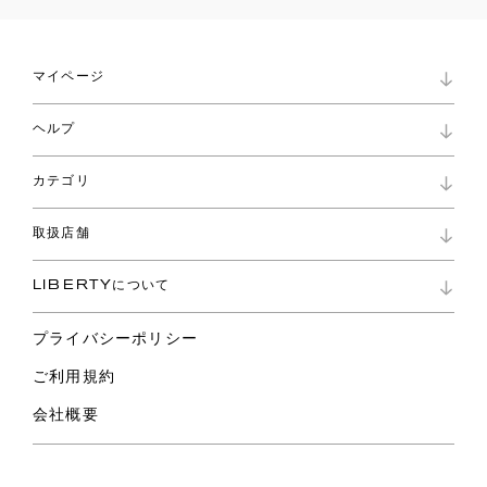
マイページ
マイページ
ヘルプ
ロイヤリティプログラム
パスワード再設定
お知らせ
ショッピングバッグ
カテゴリ
お問い合わせ
よくあるご質問
新着
ご利用ガイド
取扱店舗
コレクション
特定商取引に基づく表記
ファブリックス
リバティ ブランド
バッグ
LIBERTYについて
リバティ・ファブリックス
ファッションアクセサリー
リバティの遺産
スカーフ
プライバシーポリシー
ウェア
ライフスタイル
ご利用規約
特集
スペシャル
会社概要