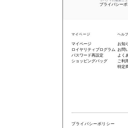
リバティの最新ニュ
プライバシーポ
 TO LIBERTY
ARABLE ART
ERTY SCARVES
買う
買う
EVER IPHIS
 THERE BE
買う
ERTY
ERTY
買う
CESSORIES
買う
マイページ
ヘル
買う
マイページ
お知
6:
ロイヤリティプログラム
お問
IGN.NATURE.ART.
パスワード再設定
よく
ショッピングバッグ
ご利
買う
特定
プライバシーポリシー