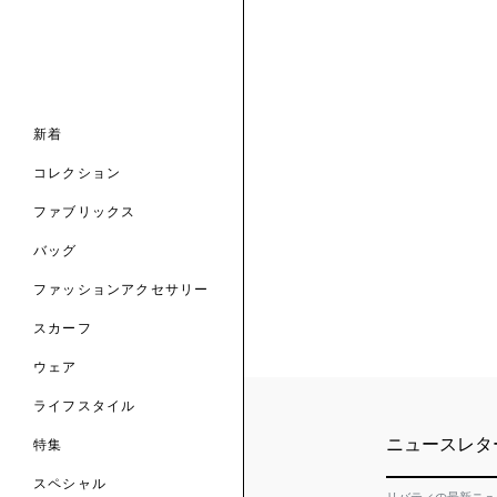
ナル コレクション
ナル コレクション
ィス コレクション
ルコレクション
バッグ
ホルダー
スカーフ
新着
 ブランド
コレクション
クターコラボレーション
ダーバッグ
ル
コレクション
の新着
ナル コレクション
ニック・タナローン
ボディバッグ
のウェア
サリー
のスカーフ
ファブリックス
の コレクション
チャー・セレクション
のバッグ
のファッションアクセサリー
バッグ
ファッションアクセサリー
トマテリアル
スカーフ
のファブリックス
ウェア
ライフスタイル
ニュースレタ
特集
スペシャル