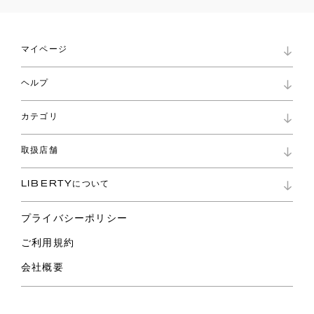
マイページ
マイページ
ヘルプ
ロイヤリティプログラム
パスワード再設定
お知らせ
ショッピングバッグ
カテゴリ
お問い合わせ
よくあるご質問
新着
ご利用ガイド
取扱店舗
コレクション
特定商取引に基づく表記
ファブリックス
リバティ ブランド
バッグ
LIBERTYについて
リバティ・ファブリックス
ファッションアクセサリー
リバティの遺産
スカーフ
プライバシーポリシー
ウェア
ライフスタイル
ご利用規約
特集
スペシャル
会社概要