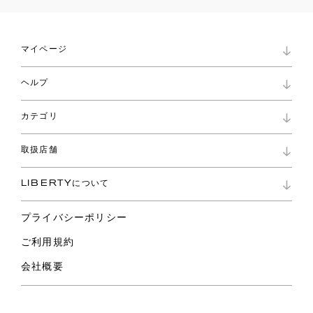
マイページ
マイページ
ヘルプ
ロイヤリティプログラム
パスワード再設定
お知らせ
ショッピングバッグ
カテゴリ
お問い合わせ
よくあるご質問
新着
ご利用ガイド
取扱店舗
コレクション
特定商取引に基づく表記
ファブリックス
リバティ ブランド
バッグ
LIBERTYについて
リバティ・ファブリックス
ファッションアクセサリー
リバティの遺産
スカーフ
プライバシーポリシー
ウェア
ライフスタイル
ご利用規約
特集
スペシャル
会社概要