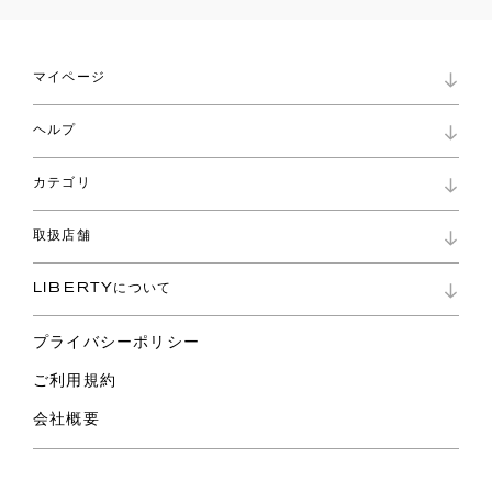
マイページ
マイページ
ヘルプ
ロイヤリティプログラム
パスワード再設定
お知らせ
ショッピングバッグ
カテゴリ
お問い合わせ
よくあるご質問
新着
ご利用ガイド
取扱店舗
コレクション
特定商取引に基づく表記
ファブリックス
リバティ ブランド
バッグ
LIBERTYについて
リバティ・ファブリックス
ファッションアクセサリー
リバティの遺産
スカーフ
プライバシーポリシー
ウェア
ライフスタイル
ご利用規約
特集
スペシャル
会社概要