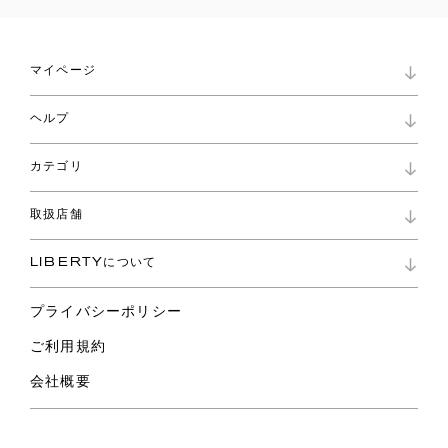
マイページ
マイページ
ヘルプ
ロイヤリティプログラム
パスワード再設定
お知らせ
ショッピングバッグ
カテゴリ
お問い合わせ
よくあるご質問
新着
ご利用ガイド
取扱店舗
コレクション
特定商取引に基づく表記
ファブリックス
リバティ ブランド
バッグ
LIBERTYについて
リバティ・ファブリックス
ファッションアクセサリー
リバティの遺産
スカーフ
プライバシーポリシー
ウェア
ライフスタイル
ご利用規約
特集
スペシャル
会社概要