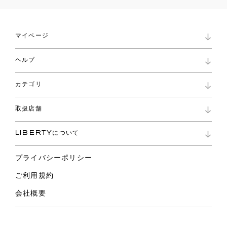
マイページ
マイページ
ヘルプ
ロイヤリティプログラム
パスワード再設定
お知らせ
ショッピングバッグ
カテゴリ
お問い合わせ
よくあるご質問
新着
ご利用ガイド
取扱店舗
コレクション
特定商取引に基づく表記
ファブリックス
リバティ ブランド
バッグ
LIBERTYについて
リバティ・ファブリックス
ファッションアクセサリー
リバティの遺産
スカーフ
プライバシーポリシー
ウェア
ライフスタイル
ご利用規約
特集
スペシャル
会社概要