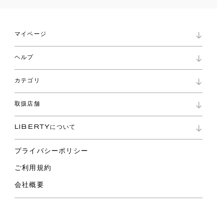
マイページ
マイページ
ヘルプ
ロイヤリティプログラム
パスワード再設定
お知らせ
ショッピングバッグ
カテゴリ
お問い合わせ
よくあるご質問
新着
ご利用ガイド
取扱店舗
コレクション
特定商取引に基づく表記
ファブリックス
リバティ ブランド
バッグ
LIBERTYについて
リバティ・ファブリックス
ファッションアクセサリー
リバティの遺産
スカーフ
プライバシーポリシー
ウェア
ライフスタイル
ご利用規約
特集
スペシャル
会社概要