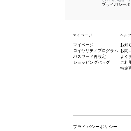
リバティの最新ニュ
プライバシーポ
 TO LIBERTY
ARABLE ART
ERTY SCARVES
買う
買う
EVER IPHIS
 THERE BE
買う
ERTY
ERTY
買う
CESSORIES
買う
マイページ
ヘル
買う
マイページ
お知
6:
ロイヤリティプログラム
お問
IGN.NATURE.ART.
パスワード再設定
よく
ショッピングバッグ
ご利
買う
特定
プライバシーポリシー