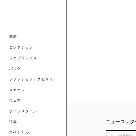
ナル コレクション
ナル コレクション
ィス コレクション
ルコレクション
バッグ
ホルダー
スカーフ
新着
 ブランド
コレクション
クターコラボレーション
ダーバッグ
ル
コレクション
の新着
ナル コレクション
ニック・タナローン
ボディバッグ
のウェア
サリー
のスカーフ
ファブリックス
の コレクション
チャー・セレクション
のバッグ
のファッションアクセサリー
バッグ
ファッションアクセサリー
トマテリアル
スカーフ
のファブリックス
ウェア
ライフスタイル
ニュースレタ
特集
スペシャル