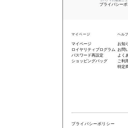
リバティの最新ニュ
プライバシーポ
 TO LIBERTY
ARABLE ART
ERTY SCARVES
買う
買う
EVER IPHIS
 THERE BE
買う
ERTY
ERTY
買う
CESSORIES
買う
マイページ
ヘル
買う
マイページ
お知
6:
ロイヤリティプログラム
お問
IGN.NATURE.ART.
パスワード再設定
よく
ショッピングバッグ
ご利
買う
特定
プライバシーポリシー