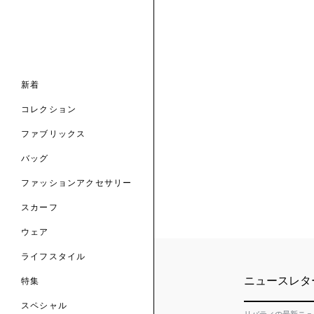
ナル コレクション
ナル コレクション
ィス コレクション
ルコレクション
バッグ
ホルダー
スカーフ
新着
 ブランド
コレクション
クターコラボレーション
ダーバッグ
ル
コレクション
の新着
ナル コレクション
ニック・タナローン
ボディバッグ
のウェア
サリー
のスカーフ
ファブリックス
の コレクション
チャー・セレクション
のバッグ
のファッションアクセサリー
バッグ
ファッションアクセサリー
トマテリアル
スカーフ
のファブリックス
ウェア
ライフスタイル
ニュースレタ
特集
スペシャル