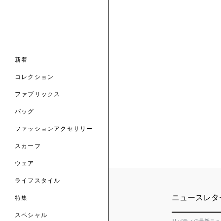
ナル コレクション
ナル コレクション
ィス コレクション
ルコレクション
バッグ
ホルダー
スカーフ
新着
 ブランド
コレクション
クターコラボレーション
ダーバッグ
ル
コレクション
の新着
ナル コレクション
ニック・タナローン
ボディバッグ
のウェア
サリー
のスカーフ
ファブリックス
の コレクション
チャー・セレクション
のバッグ
のファッションアクセサリー
バッグ
ファッションアクセサリー
トマテリアル
スカーフ
のファブリックス
ウェア
ライフスタイル
ニュースレタ
特集
スペシャル