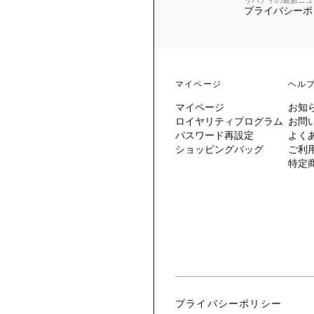
リバティの最新ニュ
プライバシーポ
 TO LIBERTY
ARABLE ART
ERTY SCARVES
買う
買う
EVER IPHIS
 THERE BE
買う
ERTY
ERTY
買う
CESSORIES
買う
マイページ
ヘル
買う
マイページ
お知
6:
ロイヤリティプログラム
お問
IGN.NATURE.ART.
パスワード再設定
よく
ショッピングバッグ
ご利
買う
特定
プライバシーポリシー